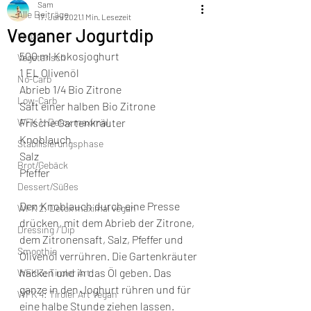
Sam
Alle Beiträge
17. Juni 2021
1 Min. Lesezeit
Veganer Jogurtdip
Vegan
500 ml Kokosjoghurt 
Vegetarisch
1 EL Olivenöl 
No-Carb
Abrieb 1/4 Bio Zitrone 
Low-Carb
Saft einer halben Bio Zitrone 
WFK 1: Detox maximal
Frische Gartenkräuter 
Knoblauch 
Stabilisierungsphase
Salz 
Brot/Gebäck
Pfeffer  
Dessert/Süßes
Den Knoblauch durch eine Presse 
WFK 2: Detox maximal vegan
drücken, mit dem Abrieb der Zitrone, 
Dressing / Dip
dem Zitronensaft, Salz, Pfeffer und 
Smoothie
Olivenöl verrühren. Die Gartenkräuter 
hacken und in das Öl geben. Das 
WFK 3: Tiroler Art
ganze in den Joghurt rühren und für 
WFK 4: Tiroler Art Vegan
eine halbe Stunde ziehen lassen.