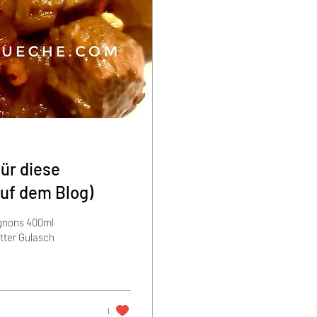
für diese
ihr hier auf dem Blog)
gnons 400ml
tter Gulasch
1