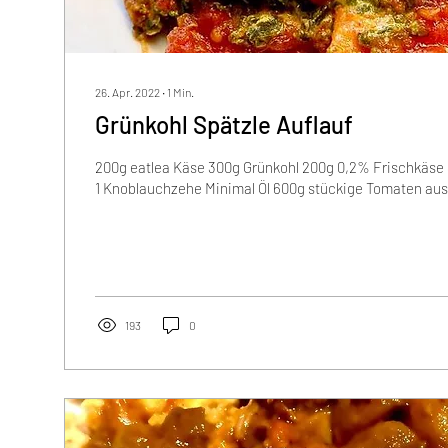
26. Apr. 2022
∙
1
Min.
Grünkohl Spätzle Auflauf
200g eatlea Käse 300g Grünkohl 200g 0,2% Frischkäse S
1 Knoblauchzehe Minimal Öl 600g stückige Tomaten aus 
193
0