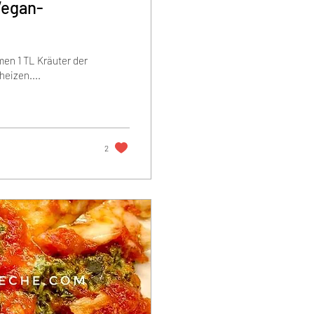
egan-
en 1 TL Kräuter der
heizen....
2