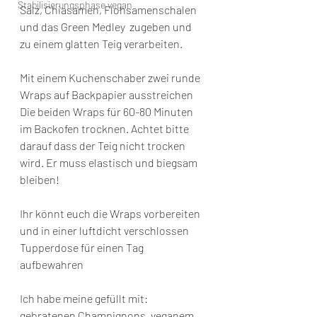
Stabilisierungsphase vegan
Salz, Chiasamen, Flohsamenschalen 
und das Green Medley  zugeben und 
zu einem glatten Teig verarbeiten.
Mit einem Kuchenschaber zwei runde 
Wraps auf Backpapier ausstreichen
Die beiden Wraps für 60-80 Minuten 
im Backofen trocknen. Achtet bitte 
darauf dass der Teig nicht trocken 
wird. Er muss elastisch und biegsam 
bleiben!
Ihr könnt euch die Wraps vorbereiten 
und in einer luftdicht verschlossen 
Tupperdose für einen Tag 
aufbewahren
Ich habe meine gefüllt mit: 
gebratenen Champignons, veganem 