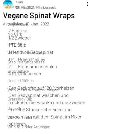
Sam
Alle Beiträge
25. Mai 2021
1 Min. Lesezeit
Vegane Spinat Wraps
Vegan
Aktualisiert:
10. Jan. 2022
Vegetarisch
2 Paprika
No-Carb
1/2 Zwiebel
Low-Carb
1 TL Salz
1 Handvoll Babyspinat
WFK 1: Detox maximal
1 ML Green Medley 
Stabilisierungsphase
2 TL Flohsamenschalen 
Brot/Gebäck
4 EL Chiasamen
Dessert/Süßes
Den Backofen auf 120° vorheizen
WFK 2: Detox maximal vegan
Den Babyspinat waschen und 
Dressing / Dip
trocknen, die Paprika und die Zwiebel 
Smoothie
in grobe Stücke schneiden und 
gemeinsam mit dem Spinat im Mixer 
WFK 3: Tiroler Art
pürieren. 
WFK 4: Tiroler Art Vegan