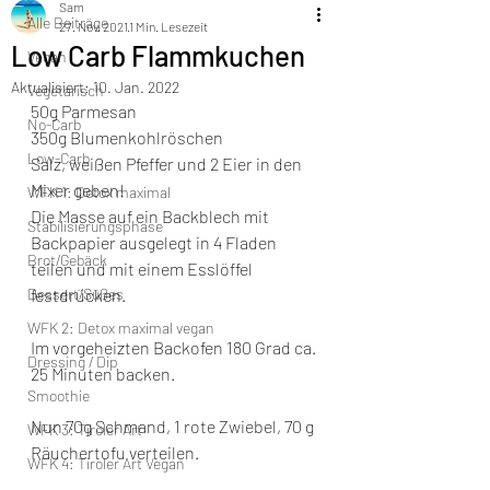
Sam
Alle Beiträge
27. Nov. 2021
1 Min. Lesezeit
Low Carb Flammkuchen
Vegan
Aktualisiert:
10. Jan. 2022
Vegetarisch
50g Parmesan 
No-Carb
350g Blumenkohlröschen
Low-Carb
Salz, weißen Pfeffer und 2 Eier in den 
Mixer geben! 
WFK 1: Detox maximal
Die Masse auf ein Backblech mit 
Stabilisierungsphase
Backpapier ausgelegt in 4 Fladen 
Brot/Gebäck
teilen und mit einem Esslöffel 
Dessert/Süßes
festdrücken. 
WFK 2: Detox maximal vegan
Im vorgeheizten Backofen 180 Grad ca. 
Dressing / Dip
25 Minuten backen. 
Smoothie
Nun 70g Schmand, 1 rote Zwiebel, 70 g 
WFK 3: Tiroler Art
Räuchertofu verteilen. 
WFK 4: Tiroler Art Vegan