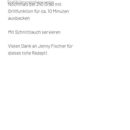
Stabilisierungsphase vegan
Nochmals bei 240 Grad mit 
Grillfunktion für ca. 10 Minuten 
ausbacken 
Mit Schnittlauch servieren
Vielen Dank an Jenny Fischer für 
dieses tolle Rezept!