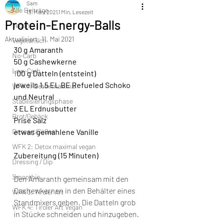
Sam
Alle Beiträge
13. März 2021
1 Min. Lesezeit
Protein-Energy-Balls
Vegan
Aktualisiert:
11. Mai 2021
Vegetarisch
30 g Amaranth
No-Carb
50 g Cashewkerne
Low-Carb
1
00 g Datteln (entsteint)
jeweils 1,5 EL BE Refueled Schoko 
WFK 1: Detox maximal
und Neutral
Stabilisierungsphase
3 EL Erdnusbutter
Brot/Gebäck
Prise Salz
Dessert/Süßes
etwas gemahlene Vanille
WFK 2: Detox maximal vegan
Zubereitung (15 Minuten)
Dressing / Dip
Smoothie
Den Amaranth gemeinsam mit den 
Cashewkernen in den Behälter eines 
WFK 3: Tiroler Art
Standmixers geben. Die Datteln grob 
WFK 4: Tiroler Art Vegan
in Stücke schneiden und hinzugeben. 