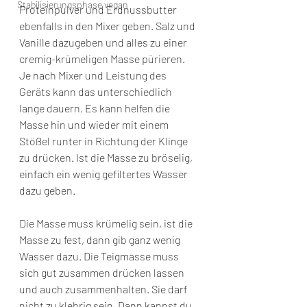
Stabilisierungsphase vegan
Proteinpulver und Erdnussbutter 
ebenfalls in den Mixer geben. Salz und 
Vanille dazugeben und alles zu einer 
cremig-krümeligen Masse pürieren. 
Je nach Mixer und Leistung des 
Geräts kann das unterschiedlich 
lange dauern. Es kann helfen die 
Masse hin und wieder mit einem 
Stößel runter in Richtung der Klinge 
zu drücken. Ist die Masse zu bröselig, 
einfach ein wenig gefiltertes Wasser 
dazu geben.
Die Masse muss krümelig sein, ist die 
Masse zu fest, dann gib ganz wenig 
Wasser dazu. Die Teigmasse muss 
sich gut zusammen drücken lassen 
und auch zusammenhalten. Sie darf 
nicht zu klebrig sein. Dann kannst du 