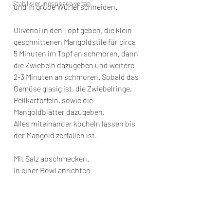
Stabilisierungsphase vegan
und in grobe Würfel schneiden. 
Olivenöl in den Topf geben, die klein 
geschnittenen Mangoldstile für circa 
5 Minuten im Topf an schmoren, dann 
die Zwiebeln dazugeben und weitere 
2-3 Minuten an schmoren. Sobald das 
Gemüse glasig ist, die Zwiebelringe, 
Pellkartoffeln, sowie die 
Mangoldblätter dazugeben. 
Alles miteinander köcheln lassen bis 
der Mangold zerfallen ist.
Mit Salz abschmecken.
In einer Bowl anrichten