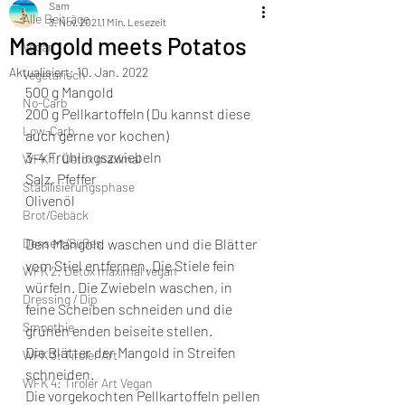
Sam
Alle Beiträge
3. Nov. 2021
1 Min. Lesezeit
Mangold meets Potatos
Vegan
Aktualisiert:
10. Jan. 2022
Vegetarisch
500 g Mangold
No-Carb
200 g Pellkartoffeln (Du kannst diese 
Low-Carb
auch gerne vor kochen)
3-4 Frühlingszwiebeln
WFK 1: Detox maximal
Salz, Pfeffer
Stabilisierungsphase
Olivenöl
Brot/Gebäck
Dessert/Süßes
Den Mangold waschen und die Blätter 
vom Stiel entfernen. Die Stiele fein 
WFK 2: Detox maximal vegan
würfeln. Die Zwiebeln waschen, in 
Dressing / Dip
feine Scheiben schneiden und die 
Smoothie
grünen enden beiseite stellen. 
Die Blätter der Mangold in Streifen 
WFK 3: Tiroler Art
schneiden.
WFK 4: Tiroler Art Vegan
Die vorgekochten Pellkartoffeln pellen 