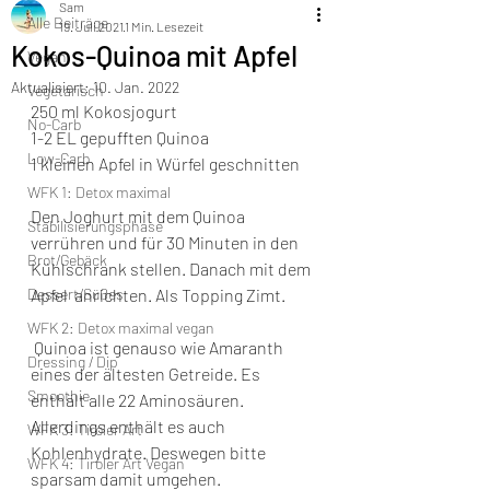
Sam
Alle Beiträge
19. Juli 2021
1 Min. Lesezeit
Kokos-Quinoa mit Apfel
Vegan
Aktualisiert:
10. Jan. 2022
Vegetarisch
250 ml Kokosjogurt 
No-Carb
1-2 EL gepufften Quinoa 
Low-Carb
1 kleinen Apfel in Würfel geschnitten 
WFK 1: Detox maximal
Den Joghurt mit dem Quinoa 
Stabilisierungsphase
verrühren und für 30 Minuten in den 
Brot/Gebäck
Kühlschrank stellen. Danach mit dem 
Dessert/Süßes
Apfel  anrichten. Als Topping Zimt.  
WFK 2: Detox maximal vegan
 Quinoa ist genauso wie Amaranth 
Dressing / Dip
eines der ältesten Getreide. Es 
Smoothie
enthält alle 22 Aminosäuren. 
Allerdings enthält es auch 
WFK 3: Tiroler Art
Kohlenhydrate. Deswegen bitte 
WFK 4: Tiroler Art Vegan
sparsam damit umgehen.