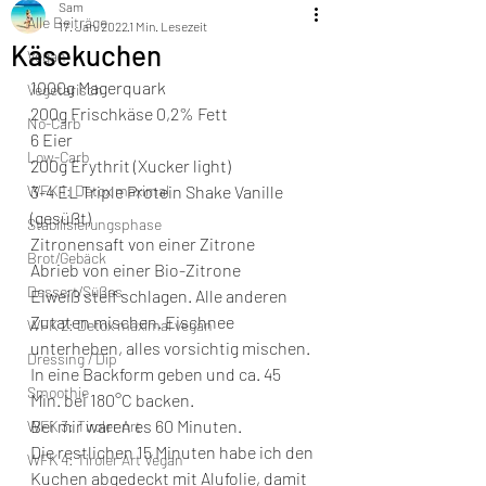
Sam
Alle Beiträge
17. Jan. 2022
1 Min. Lesezeit
Käsekuchen
Vegan
1000g Magerquark
Vegetarisch
200g Frischkäse 0,2% Fett
No-Carb
6 Eier
Low-Carb
200g Erythrit (Xucker light)
WFK 1: Detox maximal
3-4 EL Triple Protein Shake Vanille 
(gesüßt) 
Stabilisierungsphase
Zitronensaft von einer Zitrone
Brot/Gebäck
Abrieb von einer Bio-Zitrone
Dessert/Süßes
Eiweiß steif schlagen. Alle anderen 
Zutaten mischen. Eischnee 
WFK 2: Detox maximal vegan
unterheben, alles vorsichtig mischen. 
Dressing / Dip
In eine Backform geben und ca. 45 
Smoothie
Min. bei 180°C backen.
Bei mir waren es 60 Minuten.
WFK 3: Tiroler Art
Die restlichen 15 Minuten habe ich den 
WFK 4: Tiroler Art Vegan
Kuchen abgedeckt mit Alufolie, damit 