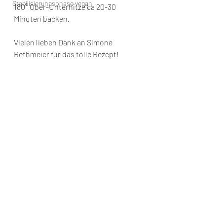
Stabilisierungsphase vegan
180° Ober-Unterhitze ca 20-30 
Minuten backen.
Vielen lieben Dank an Simone 
Rethmeier für das tolle Rezept!