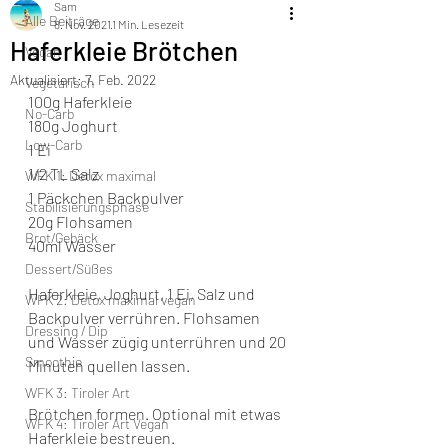
Sam
Alle Beiträge
8. Nov. 2021
1 Min. Lesezeit
Haferkleie Brötchen
Vegan
Aktualisiert:
7. Feb. 2022
Vegetarisch
100g Haferkleie 
No-Carb
180g Joghurt 
Low-Carb
1 Ei
1/2 TL Salz
WFK 1: Detox maximal
1 Päckchen Backpulver 
Stabilisierungsphase
20g Flohsamen
Brot/Gebäck
40ml Wasser
Dessert/Süßes
Haferkleie, Joghurt, 1 Ei, Salz und 
WFK 2: Detox maximal vegan
Backpulver verrühren. Flohsamen 
Dressing / Dip
und Wasser zügig unterrühren und 20 
Smoothie
Minuten quellen lassen. 
WFK 3: Tiroler Art
Brötchen formen. Optional mit etwas 
WFK 4: Tiroler Art Vegan
Haferkleie bestreuen.