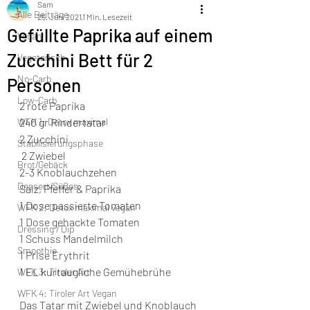
Sam
Alle Beiträge
25. Juni 2021
1 Min. Lesezeit
Gefüllte Paprika auf einem
Vegan
Zucchini Bett für 2
Vegetarisch
No-Carb
Personen
Low-Carb
2 rote Paprika  
WFK 1: Detox maximal
240 gr Rindertatar 
2 Zucchini 
Stabilisierungsphase
 2 Zwiebel 
Brot/Gebäck
2-3 Knoblauchzehen  
Dessert/Süßes
Salz, Pfeffer & Paprika 
1 Dose passierte Tomaten
WFK 2: Detox maximal vegan
1 Dose gehackte Tomaten  
Dressing / Dip
1 Schuss Mandelmilch  
Smoothie
1 Prise Erythrit  
1 EL kurtaugliche Gemühebrühe  
WFK 3: Tiroler Art
WFK 4: Tiroler Art Vegan
Das Tatar mit Zwiebel und Knoblauch 